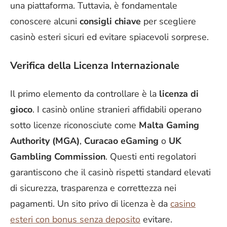
una piattaforma. Tuttavia, è fondamentale
conoscere alcuni
consigli chiave
per scegliere
casinò esteri sicuri ed evitare spiacevoli sorprese.
Verifica della Licenza Internazionale
Il primo elemento da controllare è la
licenza di
gioco
. I casinò online stranieri affidabili operano
sotto licenze riconosciute come
Malta Gaming
Authority (MGA)
,
Curacao eGaming
o
UK
Gambling Commission
. Questi enti regolatori
garantiscono che il casinò rispetti standard elevati
di sicurezza, trasparenza e correttezza nei
pagamenti. Un sito privo di licenza è da
casino
esteri con bonus senza deposito
evitare.