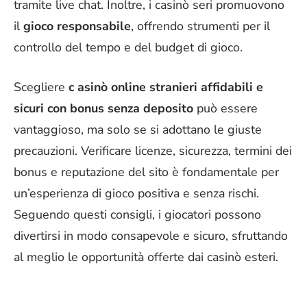
tramite live chat. Inoltre, i casinò seri promuovono
il
gioco responsabile
, offrendo strumenti per il
controllo del tempo e del budget di gioco.
Scegliere
c asinò online stranieri affidabili e
sicuri con bonus senza deposito
può essere
vantaggioso, ma solo se si adottano le giuste
precauzioni. Verificare licenze, sicurezza, termini dei
bonus e reputazione del sito è fondamentale per
un’esperienza di gioco positiva e senza rischi.
Seguendo questi consigli, i giocatori possono
divertirsi in modo consapevole e sicuro, sfruttando
al meglio le opportunità offerte dai casinò esteri.