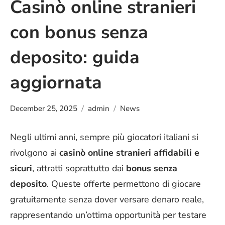
Casinò online stranieri
con bonus senza
deposito: guida
aggiornata
December 25, 2025
admin
News
Negli ultimi anni, sempre più giocatori italiani si
rivolgono ai
casinò online stranieri affidabili e
sicuri
, attratti soprattutto dai
bonus senza
deposito
. Queste offerte permettono di giocare
gratuitamente senza dover versare denaro reale,
rappresentando un’ottima opportunità per testare